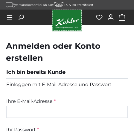
Versandkostenfrei ab 40€
IFS & BIO zertifiziert
Zum Hauptinhalt springen
Du hast 0 P
War
Anmelden oder Konto
erstellen
Ich bin bereits Kunde
Einloggen mit E-Mail-Adresse und Passwort
Ihre E-Mail-Adresse
*
Ihr Passwort
*