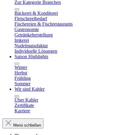
Zur Kategorie Branchen
Bäckerei & Konditorei
Fleischereibedarf
Fischereien & Fischrestaurants
Gastronomie
Getränkeherstellung
Imkerei
Nudelmanufaktur
Individuelle Lösungen
Saison Highlights
Winter
Herbst
Frühling
Sommer
Wir sind Kahler
Über Kahler
Zertifikate
Karriere
Menü schließen