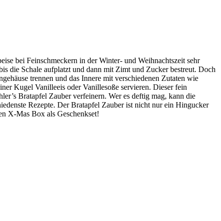
peise bei Feinschmeckern in der Winter- und Weihnachtszeit sehr
bis die Schale aufplatzt und dann mit Zimt und Zucker bestreut. Doch
rngehäuse trennen und das Innere mit verschiedenen Zutaten wie
er Kugel Vanilleeis oder Vanillesoße servieren. Dieser fein
er’s Bratapfel Zauber verfeinern. Wer es deftig mag, kann die
edenste Rezepte. Der Bratapfel Zauber ist nicht nur ein Hingucker
iven X-Mas Box als Geschenkset!