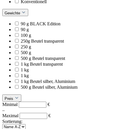
Konventionell
Gewichte
90 g BLACK Edition
90 g
100 g
250g Beutel transparent
250 g
500 g
500 g Beutel transparent
1 kg Beutel transparent
1 kg
1 kg
1 kg Beutel silber, Aluminium
500 g Beutel silber, Aluminium
Preis
Minimal
€
–
Maximal
€
Sortierung: