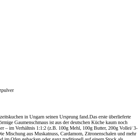
itskuchen in Ungarn seinen Ursprung fand.Das erste überlieferte
ingförmige Gaumenschmaus ist aus der deutschen Küche kaum noch
– im Verhältnis 1:1:2 (z.B. 100g Mehl, 100g Butter, 200g Vollei/ 3-
 Die Mischung aus Muskatnuss, Cardamom, Zitronenschalen und mehr
 im Ofen gebacken oder ganz traditionell auf einem Stock als