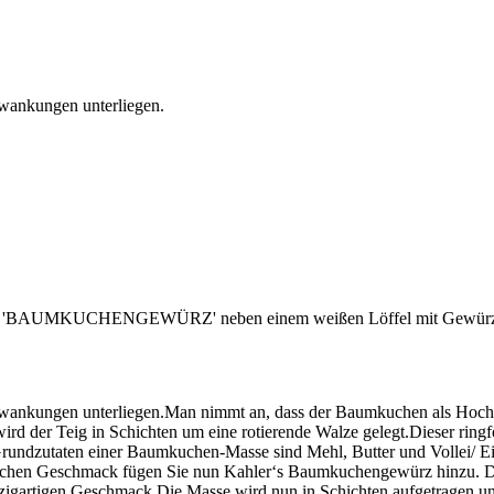
hwankungen unterliegen.
hwankungen unterliegen.Man nimmt an, dass der Baumkuchen als Hochze
 wird der Teig in Schichten um eine rotierende Walze gelegt.Dieser r
undzutaten einer Baumkuchen-Masse sind Mehl, Butter und Vollei/ Eier 
typischen Geschmack fügen Sie nun Kahler‘s Baumkuchengewürz hinzu.
igartigen Geschmack.Die Masse wird nun in Schichten aufgetragen und