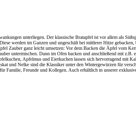
ankungen unterliegen. Der klassische Bratapfel ist vor allem als Süßs
. Diese werden im Ganzen und ungeschält bei mittlerer Hitze gebacken, 
atapfel Zauber ganz leicht umsetzen: Vor dem Backen die Äpfel vom Ke
uber untermischen. Dann im Ofen backen und anschließend mit z.B. ein
pfelkuchen, Apfelmus und Eierkuchen lassen sich hervorragend mit Kahl
at und Nelke sind die Klassiker unter den Wintergewürzen für verschi
ür Familie, Freunde und Kollegen. Auch erhältlich in unserer exklus