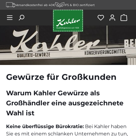
Versandkostenfrei ab 40€
IFS & BIO zertifiziert
Zum Hauptinhalt springen
War
Gewürze für Großkunden
Warum Kahler Gewürze als
Großhändler eine ausgezeichnete
Wahl ist
Keine überflüssige Bürokratie:
Bei Kahler haben
Sie es mit einem schlanken Unternehmen zu tun,