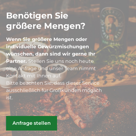
Benötigen Sie
größere Mengen?
Wenn Sie größere Mengen oder
individuelle Gewürzmischungen
wünschen, dann sind wir gerne Ihr
Partner.
Stellen Sie uns noch heute
eine Anfrage und unser Team nimmt
Kontakt mit Ihnen auf.
Bitte beachten Sie, dass dieser Service
ausschließlich für Großkunden möglich
ist.
Anfrage stellen