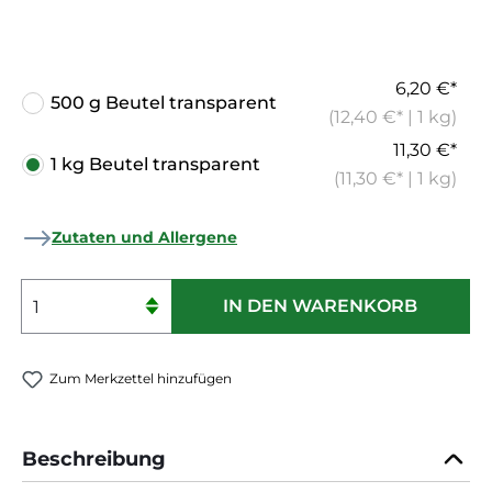
6,20 €*
500 g Beutel transparent
(12,40 €* | 1 kg)
11,30 €*
1 kg Beutel transparent
(11,30 €* | 1 kg)
Zutaten und Allergene
Produkt Anzahl: Gib den gewünschten 
IN DEN WARENKORB
Zum Merkzettel hinzufügen
Beschreibung