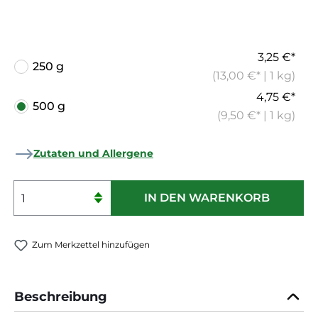
3,25 €*
250 g
(13,00 €* | 1 kg)
4,75 €*
500 g
(9,50 €* | 1 kg)
Zutaten und Allergene
Produkt Anzahl: Gib den gewünschten 
IN DEN WARENKORB
Zum Merkzettel hinzufügen
Beschreibung