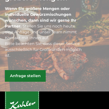
Wenn Sie größere Mengen oder
individuelle Gewürzmischungen
wünschen, dann sind wir gerne Ihr
Partner.
Stellen Sie uns noch heute
eine Anfrage und unser Team nimmt
Kontakt mit Ihnen auf.
Bitte beachten Sie, dass dieser Service
ausschließlich für Großkunden möglich
ist.
Anfrage stellen