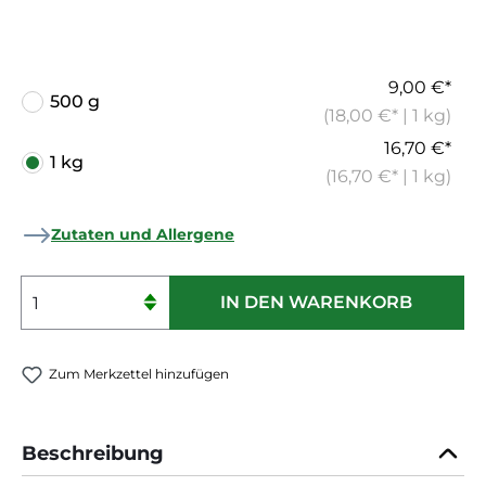
9,00 €*
500 g
(18,00 €* | 1 kg)
16,70 €*
1 kg
(16,70 €* | 1 kg)
Zutaten und Allergene
Produkt Anzahl: Gib den gewünschten 
IN DEN WARENKORB
Zum Merkzettel hinzufügen
Beschreibung