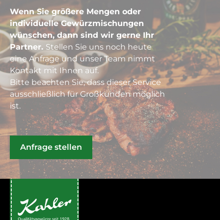
Wenn Sie größere Mengen oder
individuelle Gewürzmischungen
wünschen, dann sind wir gerne Ihr
Partner.
Stellen Sie uns noch heute
eine Anfrage und unser Team nimmt
Kontakt mit Ihnen auf.
Bitte beachten Sie, dass dieser Service
ausschließlich für Großkunden möglich
ist.
Anfrage stellen