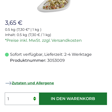
Regulärer Preis:
3,65 €
0.5 kg
(7,30 €* | 1 kg )
Inhalt:
0.5 kg
(7,30 € / 1 kg)
*Preise inkl. MwSt. zzgl. Versandkosten
Sofort verfügbar, Lieferzeit: 2-4 Werktage
Produktnummer:
3053009
Zutaten und Allergene
Produkt Anzahl: Gib den gewünschten 
IN DEN WARENKORB