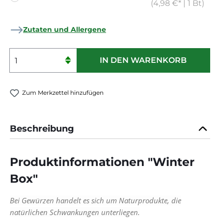
(4,98 €* | 1 Bt)
Zutaten und Allergene
Produkt Anzahl: Gib den gewünschten 
IN DEN WARENKORB
Zum Merkzettel hinzufügen
Beschreibung
Produktinformationen "Winter
Box"
Bei Gewürzen handelt es sich um Naturprodukte, die
natürlichen Schwankungen unterliegen.