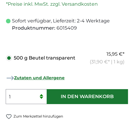
*Preise inkl. MwSt. zzgl. Versandkosten
Sofort verfügbar, Lieferzeit: 2-4 Werktage
Produktnummer:
6015409
15,95 €*
500 g Beutel transparent
(31,90 €* | 1 kg)
Zutaten und Allergene
Produkt Anzahl: Gib den gewünschten 
IN DEN WARENKORB
Zum Merkzettel hinzufügen