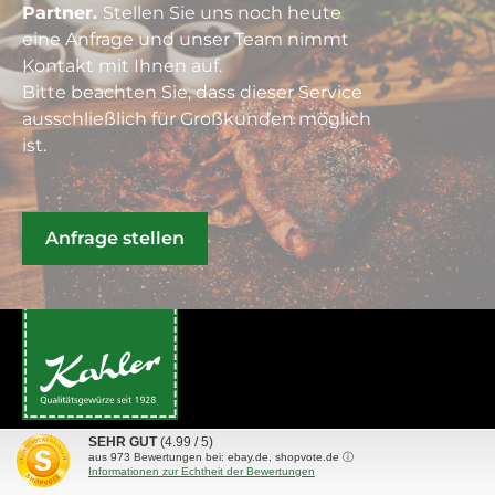
Partner.
Stellen Sie uns noch heute
eine Anfrage und unser Team nimmt
Kontakt mit Ihnen auf.
Bitte beachten Sie, dass dieser Service
ausschließlich für Großkunden möglich
ist.
Anfrage stellen
SEHR GUT
(4.99 / 5)
aus
973
Bewertungen bei: ebay.de, shopvote.de ⓘ
Informationen zur Echtheit der Bewertungen