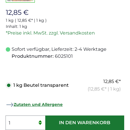
Regulärer Preis:
12,85 €
1 kg
( 12,85 €* | 1 kg )
Inhalt:
1 kg
*Preise inkl. MwSt. zzgl. Versandkosten
Sofort verfügbar, Lieferzeit: 2-4 Werktage
Produktnummer:
6025101
12,85 €*
1 kg Beutel transparent
(12,85 €* | 1 kg)
Zutaten und Allergene
Produkt Anzahl: Gib den gewünschten 
IN DEN WARENKORB