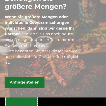
größere Mengen?
Wenn Sie größere Mengen oder
individuelle Gewürzmischungen
wünschen, dann sind wir gerne Ihr
Partner.
Stellen Sie uns noch heute
eine Anfrage und unser Team nimmt
Kontakt mit Ihnen auf.
Bitte beachten Sie, dass dieser Service
ausschließlich für Großkunden möglich
ist.
Anfrage stellen