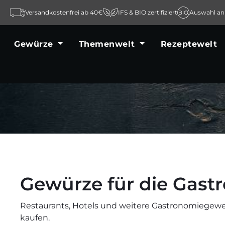
m Hauptinhalt springen
Zur Suche springen
Zur Hauptnavigation springen
Versandkostenfrei ab 40€
IFS & BIO zertifiziert
Auswahl an
Gewürze
Themenwelt
Rezeptewelt
Gewürze für die Gast
Restaurants, Hotels und weitere Gastronomiegewe
kaufen.