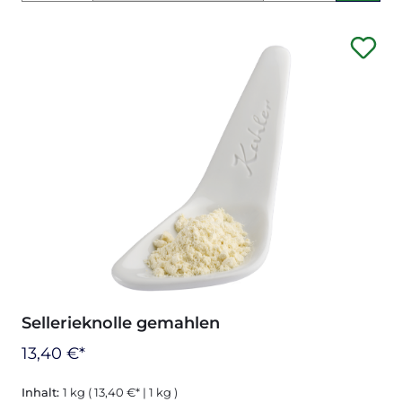
Sellerieknolle gemahlen
13,40 €*
Inhalt:
1 kg
( 13,40 €* | 1 kg )