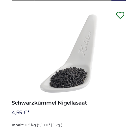
Schwarzkümmel Nigellasaat
4,55 €*
Inhalt:
0.5 kg
(9,10 €* | 1 kg )