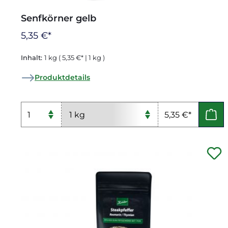
Senfkörner gelb
5,35 €*
Inhalt:
1 kg
( 5,35 €* | 1 kg )
Produktdetails