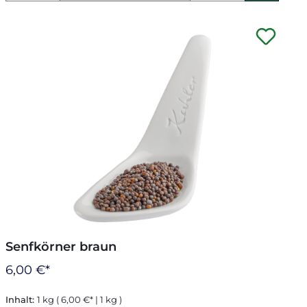
Senfkörner braun
6,00 €*
Inhalt:
1 kg
( 6,00 €* | 1 kg )