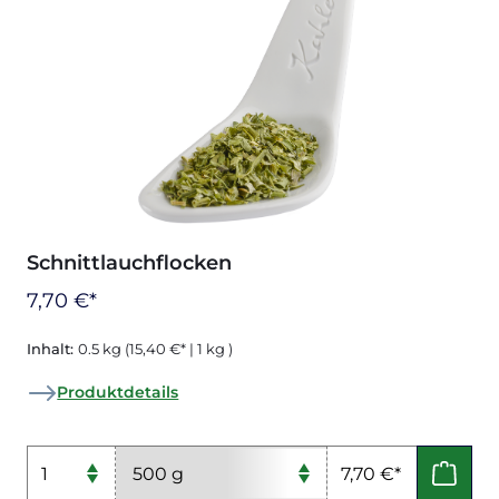
Schnittlauchflocken
7,70 €*
Inhalt:
0.5 kg
(15,40 €* | 1 kg )
Produktdetails