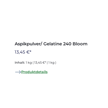
Aspikpulver/ Gelatine 240 Bloom
13,45 €*
Inhalt:
1 kg
( 13,45 €* | 1 kg )
Produktdetails