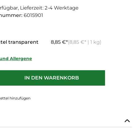
rfügbar, Lieferzeit: 2-4 Werktage
tnummer:
6015901
utel transparent
8,85 €*
(8,85 €* | 1 kg)
und Allergene
 Anzahl: Gib den gewünschten Wert e
IN DEN WARENKORB
ttel hinzufügen