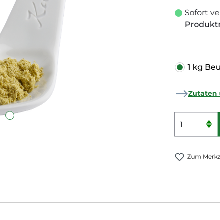
Sofort ve
Produk
1 kg Be
Zutaten 
Produkt
Zum Merkze