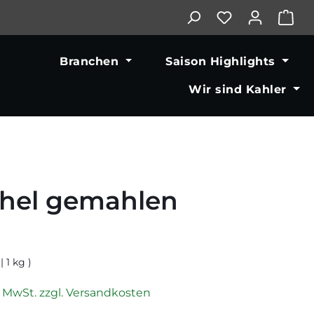
War
Branchen
Saison Highlights
Wir sind Kahler
hel gemahlen
reis:
| 1 kg )
l. MwSt. zzgl. Versandkosten