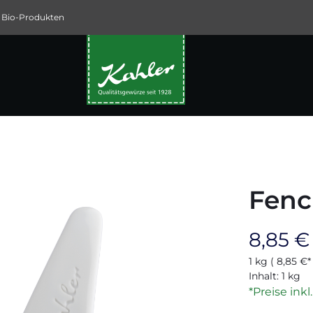
 Bio-Produkten
Fenc
Regulärer P
8,85 €
1 kg
( 8,85 €* 
Inhalt:
1 kg
*Preise ink