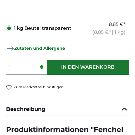
8,85 €*
1 kg Beutel transparent
(8,85 €* | 1 kg)
Zutaten und Allergene
Produkt Anzahl: Gib den gewünschten 
IN DEN WARENKORB
Zum Merkzettel hinzufügen
Beschreibung
Produktinformationen "Fenchel