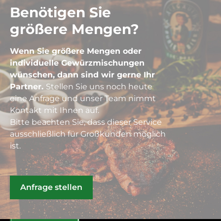
Benötigen Sie
größere Mengen?
Wenn Sie größere Mengen oder
individuelle Gewürzmischungen
wünschen, dann sind wir gerne Ihr
Partner.
Stellen Sie uns noch heute
eine Anfrage und unser Team nimmt
Kontakt mit Ihnen auf.
Bitte beachten Sie, dass dieser Service
ausschließlich für Großkunden möglich
ist.
Anfrage stellen